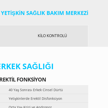
YETIŞKIN SAĞLIK BAKIM MERKEZI
KILO KONTROLÜ
ERKEK SAĞLIĞI
REKTIL FONKSIYON
40 Yaş Sonrası Erkek Cinsel Dürtü
Yetişkinlerde Erektil Disfonksiyon
Orta Yaş Krizi ve Andropoz